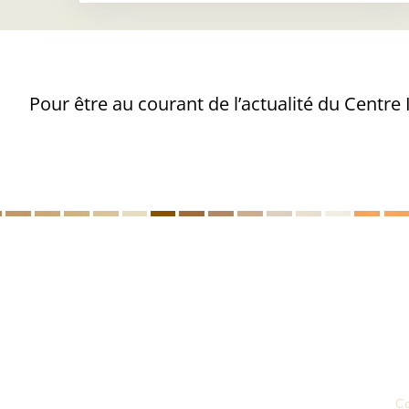
Pour être au courant de l’actualité du Centre
Le CICM
Nos formations
Prestations d’accompagnement
Annuaires des professionnels
Recherche appliquée
Notre actualité
Co