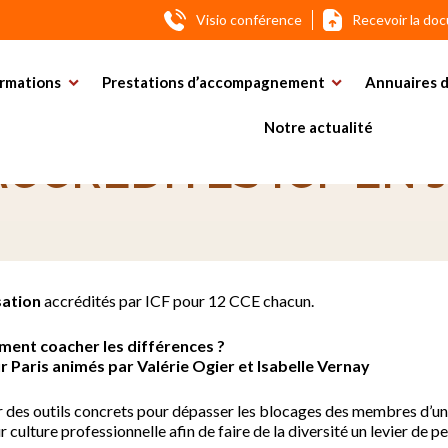
Visio conférence
Recevoir la do
au métier de coach accrédités ICF en juin 2017
rmations
Prestations d’accompagnement
Annuaires d
DE SPÉCIALISATION 
Notre actualité
CCRÉDITÉS ICF EN J
sation
accrédités par ICF pour 12 CCE chacun.
ment coacher les différences ?
ur
Paris
animés par Valérie Ogier et Isabelle Vernay
 des outils concrets pour dépasser les blocages des membres d’une 
ur culture professionnelle afin de faire de la diversité un levier de 