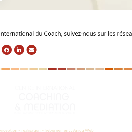
 International du Coach, suivez-nous sur les rése
nception – réalisation – hébergement : Anjou Web