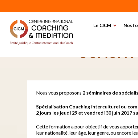
Home
Événements
Séminaires de spécialisation 
Le CICM
Nos fo
SÉMINAIRES 
COACH A
Nous vous proposons
2 séminaires de
spéciali
Spécialisation Coaching interculturel ou com
2
jours les
jeudi
29 et
vendredi
30 juin
2017 s
Cette formation a pour objectif de vous apporter
leur nationalité, leur âge, leur genre, ou encore le