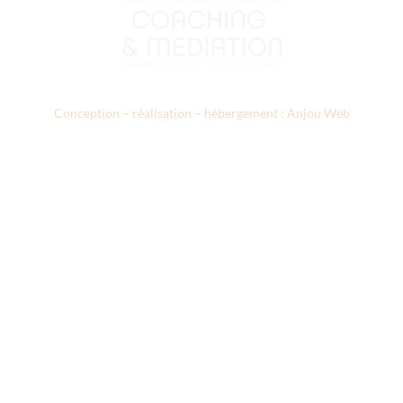
Conception – réalisation – hébergement : Anjou Web
Le CICM
Nos formations
Prestations d’accompagnement
Annuaires des professionnels
Recherche appliquée