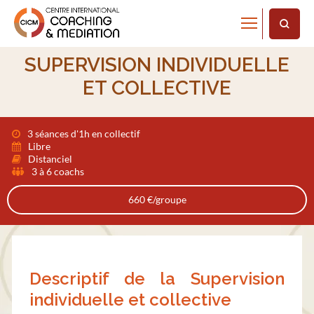
Home
Supervision individuelle et collective
SUPERVISION INDIVIDUELLE
ET COLLECTIVE
3 séances d'1h en collectif
Libre
Distanciel
3 à 6 coachs
660 €/groupe
Descriptif de la Supervision
individuelle et collective