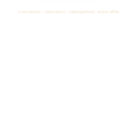
Conception – réalisation – hébergement : Anjou Web
Le CICM
Nos formations
Prestations d’accompagnement
Annuaires des professionnels
Recherche appliquée
Notre actualité