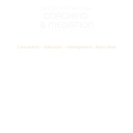
Conception – réalisation – hébergement : Anjou Web
Le CICM
Nos formations
Prestations d’accompagnement
Annuaires des professionnels
Recherche appliquée