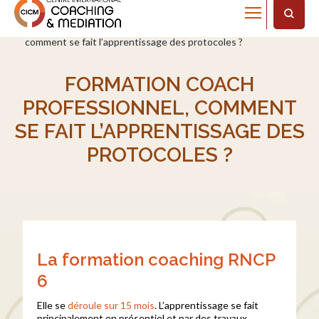
Home
Actualités
Formation coach professionnel,
comment se fait l’apprentissage des protocoles ?
FORMATION COACH
PROFESSIONNEL, COMMENT
SE FAIT L’APPRENTISSAGE DES
PROTOCOLES ?
La formation coaching RNCP
6
Elle se
déroule sur 15 mois
. L’apprentissage se fait
principalement en présentiel et par des travaux