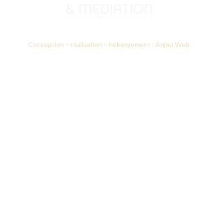
Conception – réalisation – hébergement : Anjou Web
Le CICM
Nos formations
Prestations d’accompagnement
Annuaires des professionnels
Recherche appliquée
Notre actualité