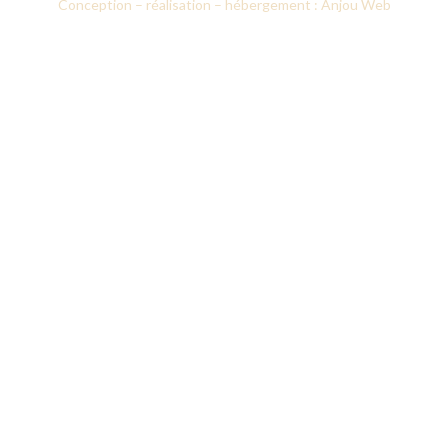
Conception – réalisation – hébergement : Anjou Web
Le CICM
Nos formations
Prestations d’accompagnement
Annuaires des professionnels
Recherche appliquée
Notre actualité
Plan du site