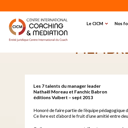
Home
Actualités
Parution du livre de Nathaël 
Le CICM
Nos fo
PARUTION 
MEMBRE
Les 7 talents du manager leader
Nathaël Moreau et Fanchic Babron
éditions Vuibert – sept 2013
Honoré de faire partie de l’équipe pédagogique d
Ce livre est d’abord le fruit d’une amitié entre d