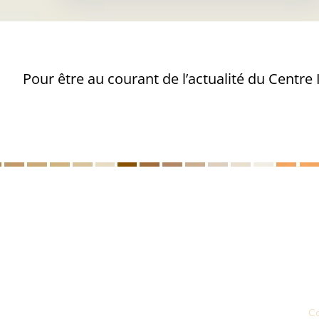
Pour être au courant de l’actualité du Centre
Le CICM
Nos formations
Prestations d’accompagnement
Annuaires des professionnels
Recherche appliquée
Notre actualité
Co