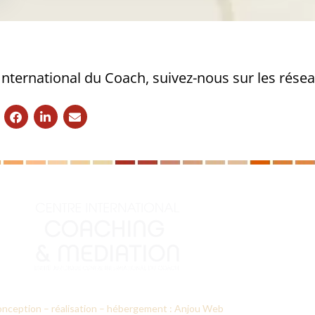
 International du Coach, suivez-nous sur les rése
nception – réalisation – hébergement : Anjou Web