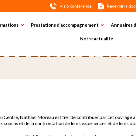
Visio conférence
Recevoir la do
Moreau, membre de l’équipe pédagogique
rmations
Prestations d’accompagnement
Annuaires d
DU LIVRE DE NATHA
Notre actualité
 DE L’ÉQUIPE PÉDA
u Centre, Nathaël Moreau est fier de contribuer par cet ouvrage à 
eux coachs et de la confrontation de leurs expériences et de leurs o