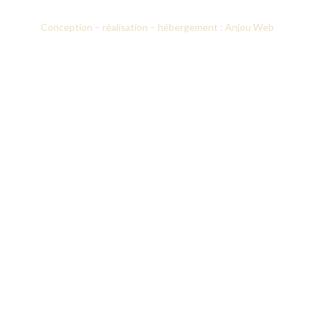
Conception – réalisation – hébergement : Anjou Web
Le CICM
Nos formations
Prestations d’accompagnement
Annuaires des professionnels
Recherche appliquée
Notre actualité